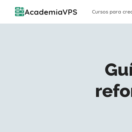
Saltar
AcademiaVPS
Cursos para crea
al
contenido
Guí
refo