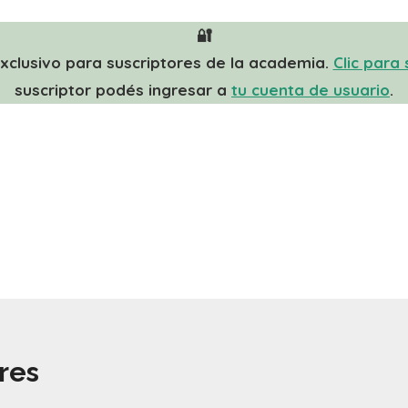
🔐
xclusivo para suscriptores de la academia.
Clic para 
suscriptor podés ingresar a
tu cuenta de usuario
.
res