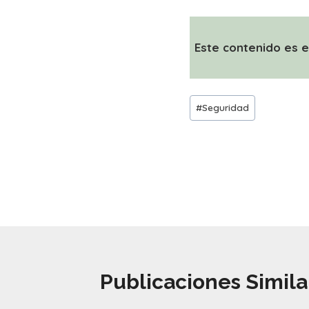
Este contenido es e
Etiquetas
#
Seguridad
de
la
Navegación
entrada:
de
entradas
Publicaciones Simila