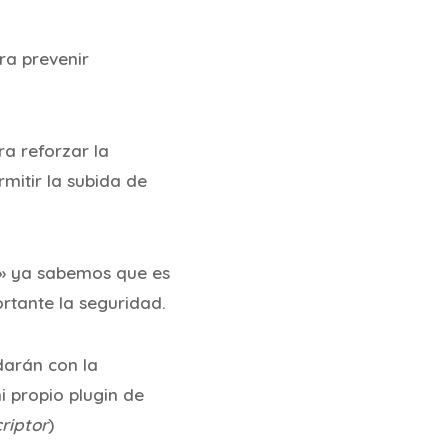
ra prevenir
a reforzar la
mitir la subida de
s» ya sabemos que es
rtante la seguridad.
udarán con la
 propio plugin de
riptor
)