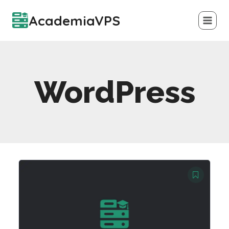
Saltar
AcademiaVPS
al
contenido
WordPress