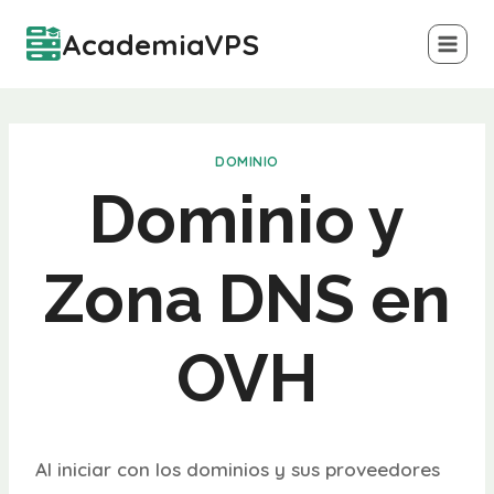
Saltar
AcademiaVPS
al
contenido
DOMINIO
Dominio y
Zona DNS en
OVH
Al iniciar con los dominios y sus proveedores