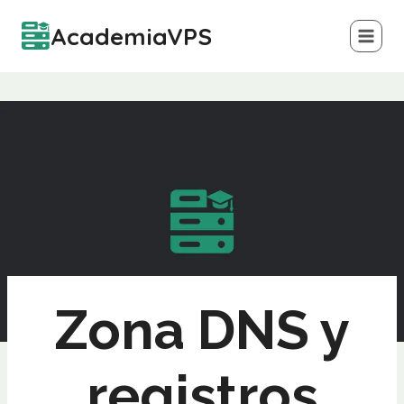
Saltar
AcademiaVPS
al
contenido
Zona DNS y
registros