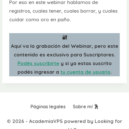
Por eso en este webinar hablamos de
registros, cuales tener, cuales borrar, y cuales
cuidar como oro en paño.
🔐
Aquí va la grabación del Webinar, pero este
contenido es exclusivo para Suscriptores.
Podés suscribirte
y si ya estas suscrito
podés ingresar a
tu cuenta de usuario
.
Páginas legales
Sobre mí 🕺
© 2026 - AcademiaVPS powered by Looking for