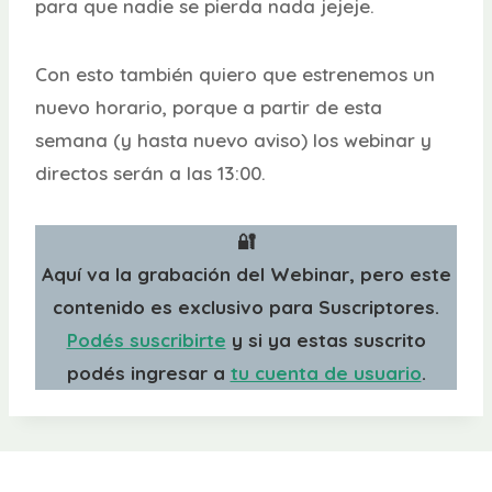
para que nadie se pierda nada jejeje.
Con esto también quiero que estrenemos un
nuevo horario, porque a partir de esta
semana (y hasta nuevo aviso) los webinar y
directos serán a las 13:00.
🔐
Aquí va la grabación del Webinar, pero este
contenido es exclusivo para Suscriptores.
Podés suscribirte
y si ya estas suscrito
podés ingresar a
tu cuenta de usuario
.