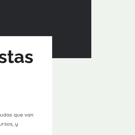
stas
dudas que van
rsos, y