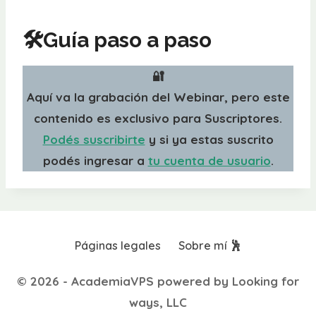
🛠Guía paso a paso
🔐
Aquí va la grabación del Webinar, pero este
contenido es exclusivo para Suscriptores.
Podés suscribirte
y si ya estas suscrito
podés ingresar a
tu cuenta de usuario
.
Páginas legales
Sobre mí 🕺
© 2026 - AcademiaVPS powered by Looking for
ways, LLC