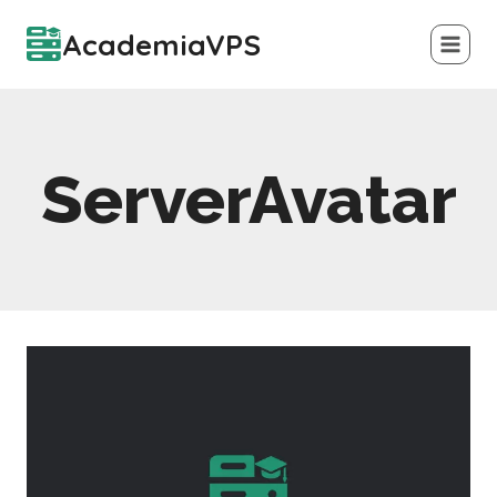
Saltar
AcademiaVPS
al
contenido
ServerAvatar