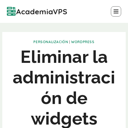
Saltar
AcademiaVPS
al
contenido
PERSONALIZACIÓN
|
WORDPRESS
Eliminar la
administraci
ón de
widgets