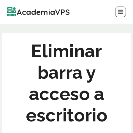
Saltar
AcademiaVPS
al
contenido
Eliminar
barra y
acceso a
escritorio