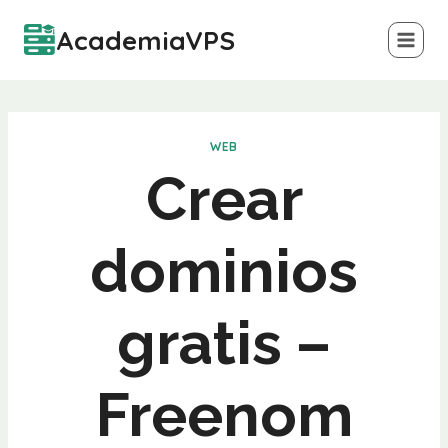
Saltar
AcademiaVPS
al
contenido
WEB
Crear
dominios
gratis –
Freenom