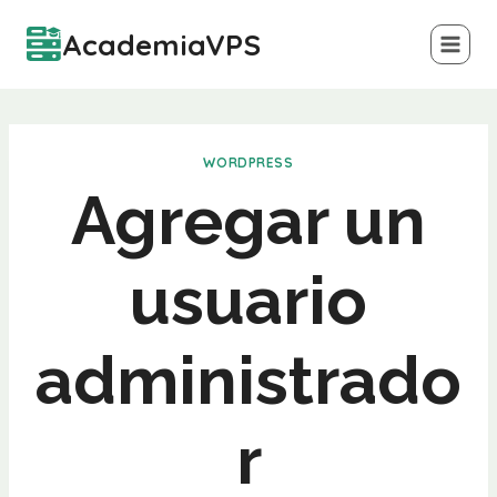
Saltar
AcademiaVPS
al
contenido
WORDPRESS
Agregar un
usuario
administrado
r