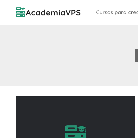
Saltar
AcademiaVPS
Cursos para crea
al
contenido