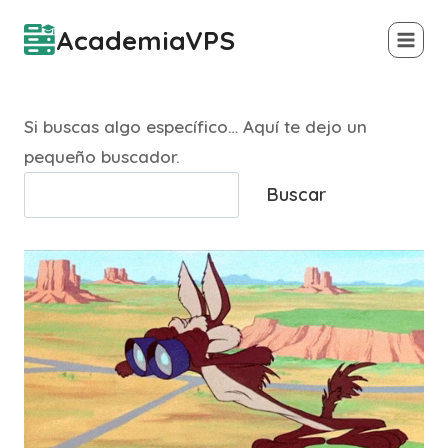
Saltar
AcademiaVPS
al
contenido
Si buscas algo específico… Aquí te dejo un
pequeño buscador.
Buscar